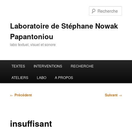
Aller
au
Rech
contenu
principal
Laboratoire de Stéphane Nowak
Papantoniou
labo textuel, visuel et sonore
Menu
TEXTES
INTERVENTIONS
RECHERCHE
principal
ATELIERS
LABO
A PROPOS
Navigation
←
Précédent
Suivant
→
des
articles
insuffisant