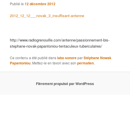
Publié le
12 décembre 2012
2012_12_12___novak_3_insuffisant-antenne
http://www.radiogrenouille.com/antenne/passionnement-bis-
stephane-novak-papantoniou-tentaculeux-tuberculaires/
Ce contenu a été publié dans
labo sonore
par
Stéphane Nowak
Papantoniou
. Mettez-le en favori avec son
permalien
.
Fièrement propulsé par WordPress