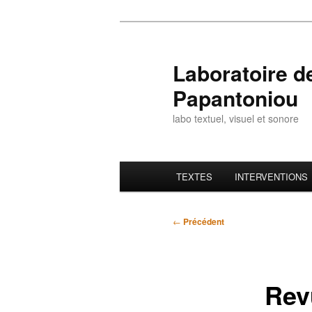
Aller
au
contenu
Laboratoire 
principal
Papantoniou
labo textuel, visuel et sonore
Menu
TEXTES
INTERVENTIONS
principal
Navigation
←
Précédent
des
articles
Revu