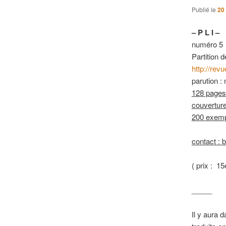
Publié le
20 
– P L I –
numéro 5
Partition 
http://revu
parution : 
128 pages
couvertur
200 exempl
contact :
( prix : 15
_____
Il y aura 