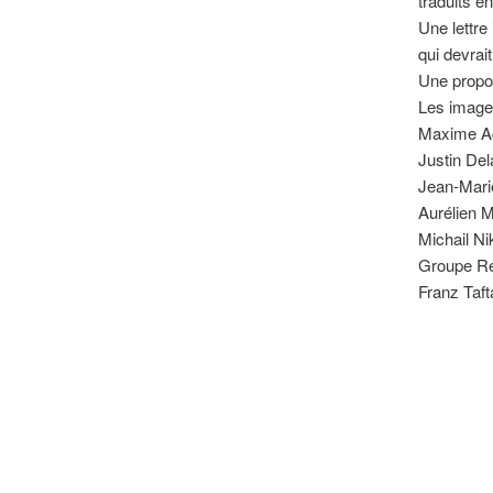
traduits e
Une lettre
qui devrait
Une propos
Les images
Maxime Ac
Justin Del
Jean-Marie
Aurélien 
Michail Ni
Groupe Re
Franz Taft