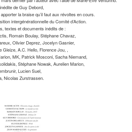
n mars dernier par l’auteur avec l’aide de Marie-Ève Venturino.
 inédite de Guy Debord,
 apporter la braise qu’il faut aux révoltes en cours.
ition intergénérationnelle du Comité d’Action.
, textes et documents inédits de :
tis, Romain Boulay, Stéphane Chavaz,
areux, Olivier Deprez, Jocelyn Gasnier,
 Gleize, A.C. Hello, Florence Jou, ,
Marion, MK, Patrick Mosconi, Sacha Niemand,
kolidakis, Stéphane Nowak, Aurelien Marion,
mbrunir, Lucien Suel,
a, Nicolas Zurstrassen.