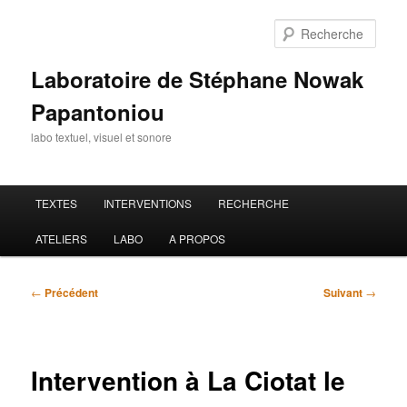
Aller
au
Rech
contenu
principal
Laboratoire de Stéphane Nowak
Papantoniou
labo textuel, visuel et sonore
Menu
TEXTES
INTERVENTIONS
RECHERCHE
principal
ATELIERS
LABO
A PROPOS
Navigation
←
Précédent
Suivant
→
des
articles
Intervention à La Ciotat le