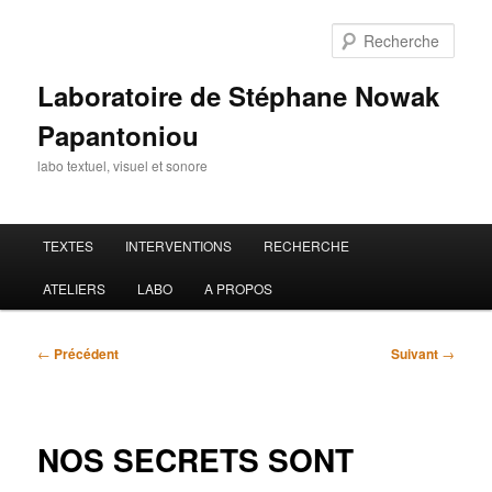
Aller
au
Rech
contenu
principal
Laboratoire de Stéphane Nowak
Papantoniou
labo textuel, visuel et sonore
Menu
TEXTES
INTERVENTIONS
RECHERCHE
principal
ATELIERS
LABO
A PROPOS
Navigation
←
Précédent
Suivant
→
des
articles
NOS SECRETS SONT