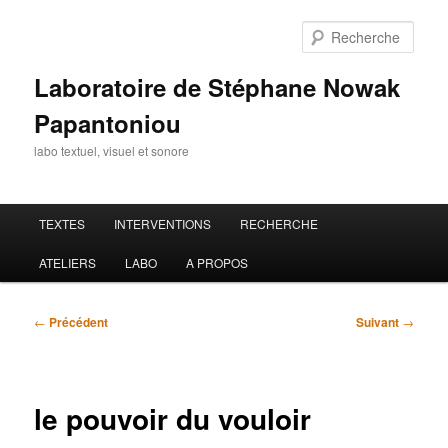
Aller
au
Rech
contenu
principal
Laboratoire de Stéphane Nowak
Papantoniou
labo textuel, visuel et sonore
Menu
TEXTES
INTERVENTIONS
RECHERCHE
principal
ATELIERS
LABO
A PROPOS
Navigation
←
Précédent
Suivant
→
des
articles
le pouvoir du vouloir