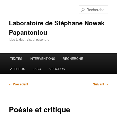
Aller
au
Rech
contenu
principal
Laboratoire de Stéphane Nowak
Papantoniou
labo textuel, visuel et sonore
Menu
TEXTES
INTERVENTIONS
RECHERCHE
principal
ATELIERS
LABO
A PROPOS
Navigation
←
Précédent
Suivant
→
des
articles
Poésie et critique